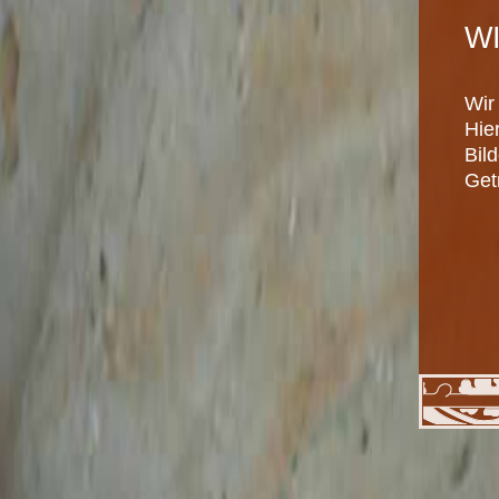
W
Wir
Hie
Bil
Get